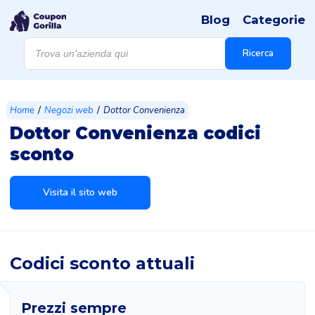
Blog
Categorie
Products
search
Ricerca
/
/
Home
Negozi web
Dottor Convenienza
Dottor Convenienza codici
sconto
Visita il sito web
Codici sconto attuali
Prezzi sempre