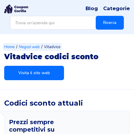
Blog
Categorie
Products
search
Ricerca
/
/
Home
Negozi web
Vitadvice
Vitadvice codici sconto
Visita il sito web
Codici sconto attuali
Prezzi sempre
competitivi su