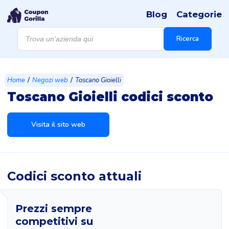
Blog
Categorie
Products
search
Ricerca
/
/
Home
Negozi web
Toscano Gioielli
Toscano Gioielli codici sconto
Visita il sito web
Codici sconto attuali
Prezzi sempre
competitivi su