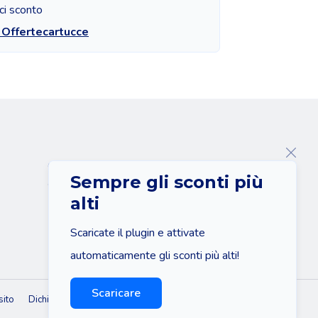
ci sconto
 Offertecartucce
Chi siamo
Sempre gli sconti più
Contatto
alti
Scaricate il plugin e attivate
automaticamente gli sconti più alti!
Scaricare
sito
Dichiarazione di non responsabilità
Informativa sulla privacy