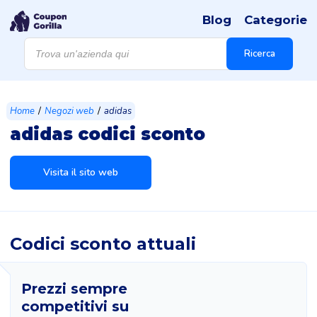
Blog
Categorie
Products
search
Ricerca
/
/
Home
Negozi web
adidas
adidas codici sconto
Visita il sito web
Codici sconto attuali
Prezzi sempre
competitivi su