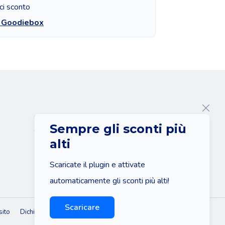
ci sconto
a Goodiebox
Chi siamo
Sempre gli sconti più
Contatto
alti
Scaricate il plugin e attivate
automaticamente gli sconti più alti!
Scaricare
sito
Dichiarazione di non responsabilità
Informativa sulla privacy