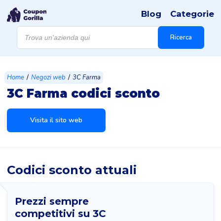
Blog
Categorie
Products
search
Ricerca
/
/
Home
Negozi web
3C Farma
3C Farma codici sconto
Visita il sito web
Codici sconto attuali
Prezzi sempre
competitivi su 3C